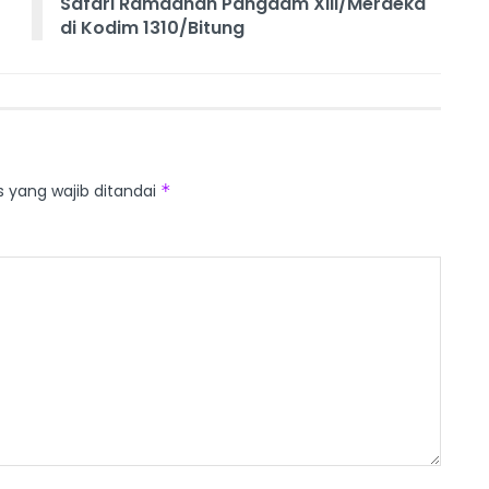
Safari Ramadhan Pangdam XIII/Merdeka
di Kodim 1310/Bitung
s yang wajib ditandai
*