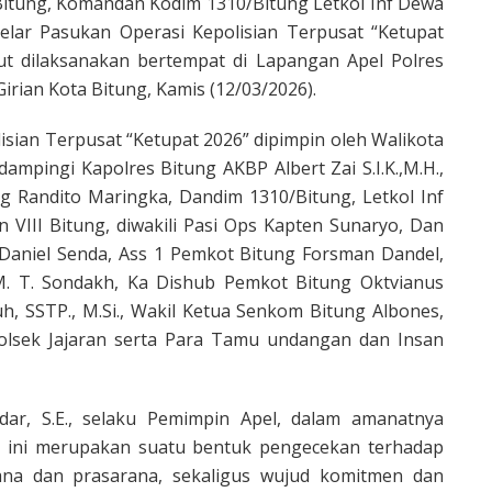
a Bitung, Komandan Kodim 1310/Bitung Letkol Inf Dewa
Gelar Pasukan Operasi Kepolisian Terpusat “Ketupat
but dilaksanakan bertempat di Lapangan Apel Polres
Girian Kota Bitung, Kamis (12/03/2026).
isian Terpusat “Ketupat 2026” dipimpin oleh Walikota
dampingi Kapolres Bitung AKBP Albert Zai S.I.K.,M.H.,
ng Randito Maringka, Dandim 1310/Bitung, Letkol Inf
III Bitung, diwakili Pasi Ops Kapten Sunaryo, Dan
aniel Senda, Ass 1 Pemkot Bitung Forsman Dandel,
 M. T. Sondakh, Ka Dishub Pemkot Bitung Oktvianus
uh, SSTP., M.Si., Wakil Ketua Senkom Bitung Albones,
olsek Jajaran serta Para Tamu undangan dan Insan
ar, S.E., selaku Pemimpin Apel, dalam amanatnya
n ini merupakan suatu bentuk pengecekan terhadap
na dan prasarana, sekaligus wujud komitmen dan