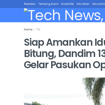
Redaksi
Tentang Kami
Kode Etik
Info Iklan
Disclaim
Home
TNI
Siap Amankan Idul 
Bitung, Dandim 13
Gelar Pasukan Op