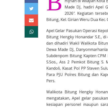
B
Hijriah di wilayah Kot
Made DJ, hadiri Apel 
2026″. Kegiatan terse
Bitung, Kel. Girian Weru Dua Kec. 
Apel Gelar Pasukan Operasi Kepol
Bitung Hengky Honandar S.E., di 
dan dihadiri Wakil Walikota Bitu
Dewa Made DJ, Danyonmarhanlan V
Subdenpom Bitung Kapten CPM D
S.Sos., Ass 2 Pemkot Bitung S.
Kandoli, Kasat Pol PP Steven Sul
Para PJU Polres Bitung dan Kap
Pers.
Walikota Bitung Hengky Honand
mengatakan, Apel gelar pasuka
kesiapan personel maupun sara