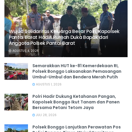
Wujud Solidaritas Keluarga Besar Polri, Kapolsek
Pantai Barat Hadiri Rumah Duka Bapak dari
Anggota Polsek Pantai Barat
AGUSTUS 4, 2026
Semarakkan HUT ke-81 Kemerdekaan RI,
Polsek Bonggo Laksanakan Pemasangan
Umbul-Umbul dan Bendera Merah Putih
AGUSTUS 1, 2026
Polri Hadir Dukung Ketahanan Pangan,
Kapolsek Bonggo Ikut Tanam dan Panen
Bersama Petani Tetom Jaya
JULI 28, 2026
Polsek Bonggo Lanjutkan Perawatan Pos