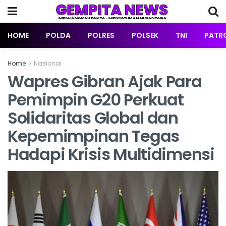
HOME
POLDA
POLRES
POLSEK
TNI
PATRO
Home
Nasional
Wapres Gibran Ajak Para
Pemimpin G20 Perkuat
Solidaritas Global dan
Kepemimpinan Tegas
Hadapi Krisis Multidimensi