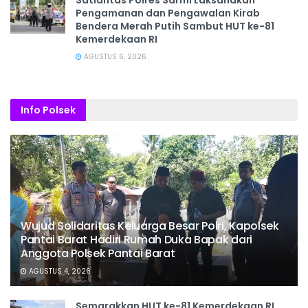
Satlantas Polres Sarmi Laksanakan
Pengamanan dan Pengawalan Kirab
Bendera Merah Putih Sambut HUT ke-81
Kemerdekaan RI
AGUSTUS 6, 2026
Info Polsek
Wujud Solidaritas Keluarga Besar Polri, Kapolsek
Pantai Barat Hadiri Rumah Duka Bapak dari
Anggota Polsek Pantai Barat
AGUSTUS 4, 2026
Semarakkan HUT ke-81 Kemerdekaan RI,