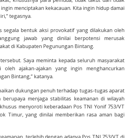
kat, khususnya para pemuda, tidak takut dan tidak
 ingin menciptakan kekacauan. Kita ingin hidup damai
i,” tegasnya.
segala bentuk aksi provokatif yang dilakukan oleh
anggung jawab yang dinilai berpotensi merusak
akat di Kabupaten Pegunungan Bintang.
 tersebut. Saya meminta kepada seluruh masyarakat
i oleh ajakan-ajakan yang ingin menghancurkan
an Bintang,” katanya.
paikan dukungan penuh terhadap tugas-tugas aparat
 berupaya menjaga stabilitas keamanan di wilayah
ra khusus menyoroti keberadaan Pos TNI Yonif 753/VT
rok Timur, yang dinilai memberikan rasa aman bagi
eamanan, terlebih dengan adanya Pos TNI 753/VT di