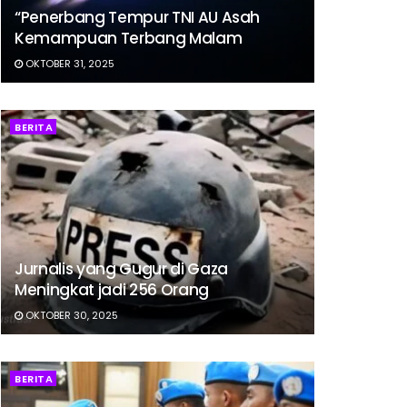
“Penerbang Tempur TNI AU Asah
Kemampuan Terbang Malam
OKTOBER 31, 2025
BERITA
Jurnalis yang Gugur di Gaza
Meningkat jadi 256 Orang
OKTOBER 30, 2025
BERITA