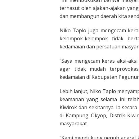
“Ini membuktikan bahwa masyara
terhasut oleh ajakan-ajakan yang
dan membangun daerah kita sendir
Niko Taplo juga mengecam keras 
kelompok-kelompok tidak bert
kedamaian dan persatuan masyar
“Saya mengecam keras aksi-aksi
agar tidak mudah terprovokas
kedamaian di Kabupaten Pegunung
Lebih lanjut, Niko Taplo menyam
keamanan yang selama ini telah
Kiwirok dan sekitarnya. Ia seca
di Kampung Okyop, Distrik Kiwi
masyarakat.
“Kami mendukung penuh aparat k