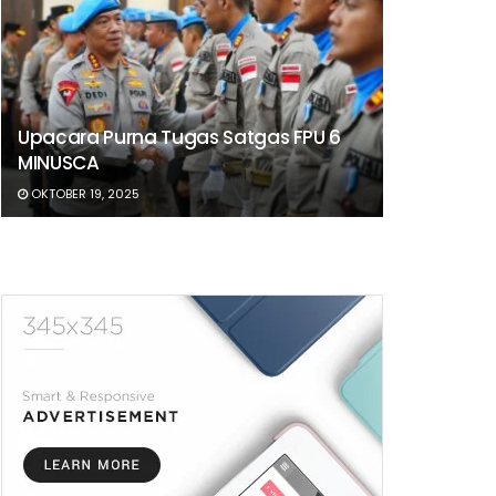
Upacara Purna Tugas Satgas FPU 6
MINUSCA
OKTOBER 19, 2025