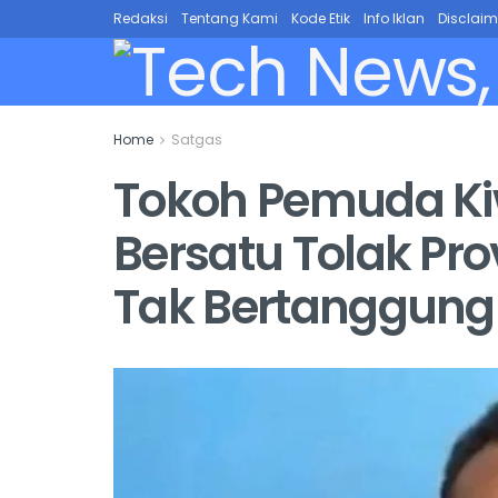
Redaksi
Tentang Kami
Kode Etik
Info Iklan
Disclaim
Home
Satgas
Tokoh Pemuda Ki
Bersatu Tolak Pr
Tak Bertanggun