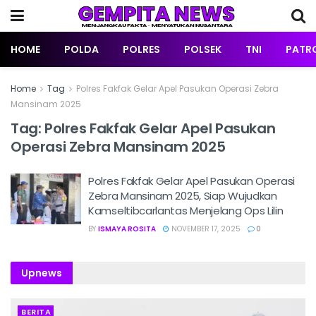
HOME
POLDA
POLRES
POLSEK
TNI
PATRO
Home
Tag
Polres Fakfak Gelar Apel Pasukan Operasi Zebra
Mansinam 2025
Tag:
Polres Fakfak Gelar Apel Pasukan
Operasi Zebra Mansinam 2025
Polres Fakfak Gelar Apel Pasukan Operasi
Zebra Mansinam 2025, Siap Wujudkan
Kamseltibcarlantas Menjelang Ops Lilin
BY
ISMAYA ROSITA
NOVEMBER 17, 2025
0
Upnews
BERITA