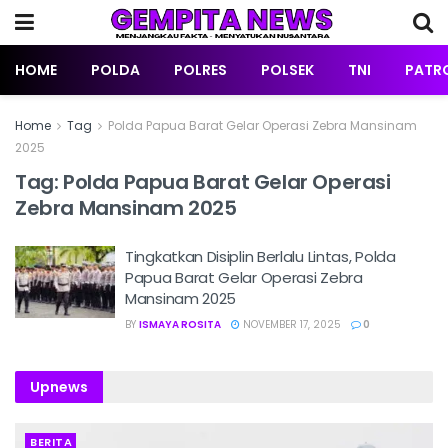
HOME
POLDA
POLRES
POLSEK
TNI
PATRO
Home
Tag
Polda Papua Barat Gelar Operasi Zebra Mansinam
2025
Tag:
Polda Papua Barat Gelar Operasi
Zebra Mansinam 2025
Tingkatkan Disiplin Berlalu Lintas, Polda
Papua Barat Gelar Operasi Zebra
Mansinam 2025
BY
ISMAYA ROSITA
NOVEMBER 17, 2025
0
Upnews
BERITA