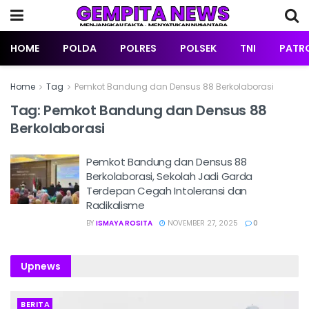
HOME
POLDA
POLRES
POLSEK
TNI
PATRO
Home
Tag
Pemkot Bandung dan Densus 88 Berkolaborasi
Tag:
Pemkot Bandung dan Densus 88
Berkolaborasi
Pemkot Bandung dan Densus 88
Berkolaborasi, Sekolah Jadi Garda
Terdepan Cegah Intoleransi dan
Radikalisme
BY
ISMAYA ROSITA
NOVEMBER 27, 2025
0
Upnews
BERITA