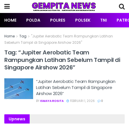
HOME
POLDA
POLRES
POLSEK
TNI
PATRO
Home
Tag
"Jupiter Aerobatic Team Rampungkan Latihan
Sebelum Tampil di Singapore Airshow 2026"
Tag:
“Jupiter Aerobatic Team
Rampungkan Latihan Sebelum Tampil di
Singapore Airshow 2026”
“Jupiter Aerobatic Team Rampungkan
Latihan Sebelum Tampil di Singapore
Airshow 2026”
BY
ISMAYA ROSITA
FEBRUARI 1, 2026
0
Upnews