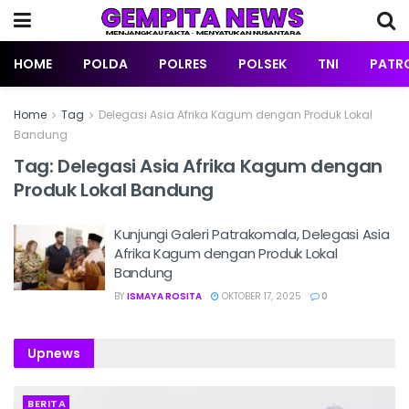
HOME
POLDA
POLRES
POLSEK
TNI
PATRO
Home
Tag
Delegasi Asia Afrika Kagum dengan Produk Lokal
Bandung
Tag:
Delegasi Asia Afrika Kagum dengan
Produk Lokal Bandung
Kunjungi Galeri Patrakomala, Delegasi Asia
Afrika Kagum dengan Produk Lokal
Bandung
BY
ISMAYA ROSITA
OKTOBER 17, 2025
0
Upnews
BERITA