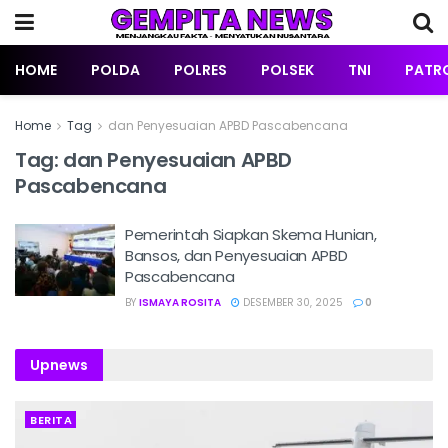
HOME
POLDA
POLRES
POLSEK
TNI
PATRO
Home
Tag
dan Penyesuaian APBD Pascabencana
Tag:
dan Penyesuaian APBD
Pascabencana
Pemerintah Siapkan Skema Hunian,
Bansos, dan Penyesuaian APBD
Pascabencana
BY
ISMAYA ROSITA
DESEMBER 30, 2025
0
Upnews
BERITA