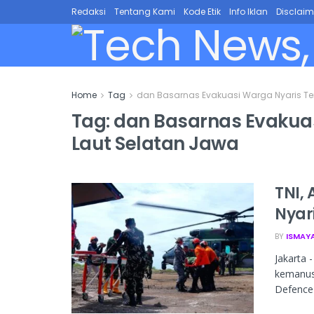
Redaksi
Tentang Kami
Kode Etik
Info Iklan
Disclaim
Home
Tag
dan Basarnas Evakuasi Warga Nyaris Te
Tag:
dan Basarnas Evakuas
Laut Selatan Jawa
TNI,
Nyar
BY
ISMAY
Jakarta 
kemanusi
Defence 