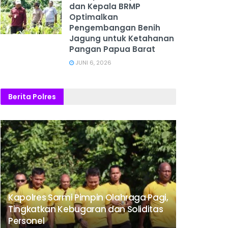
dan Kepala BRMP
Optimalkan
Pengembangan Benih
Jagung untuk Ketahanan
Pangan Papua Barat
JUNI 6, 2026
Berita Polres
Kapolres Sarmi Pimpin Olahraga Pagi,
Tingkatkan Kebugaran dan Soliditas
Personel