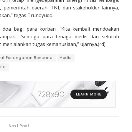
 Polri tetap mengedepankan sinergi lintas lembaga.
pemerintah daerah, TNI, dan stakeholder lainnya,
akan,” tegas Trunoyudo.
 doa bagi para korban. “Kita kembali mendoakan
rdampak… Semoga para tenaga medis dan seluruh
 menjalankan tugas kemanusiaan,” ujarnya.(rd)
rkuat Penanganan Bencana
Medis
pta
Next Post