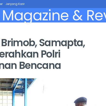
er
Jenjang Karir
 Brimob, Samapta,
erahkan Polri
anan Bencana