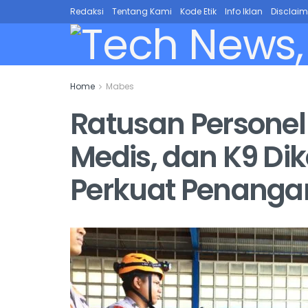
Redaksi
Tentang Kami
Kode Etik
Info Iklan
Disclaim
Home
Mabes
Ratusan Personel
Medis, dan K9 Dik
Perkuat Penang