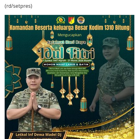
(rd/setpres)