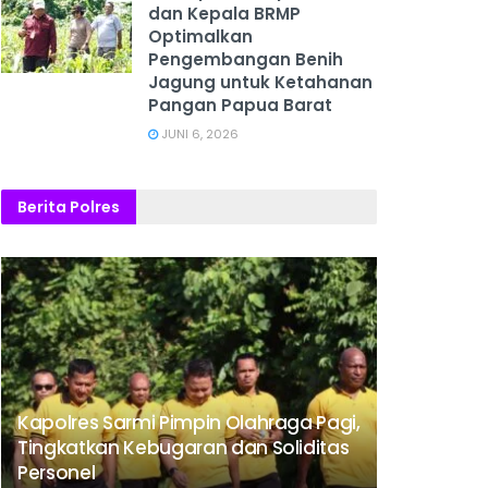
dan Kepala BRMP
Optimalkan
Pengembangan Benih
Jagung untuk Ketahanan
Pangan Papua Barat
JUNI 6, 2026
Berita Polres
Kapolres Sarmi Pimpin Olahraga Pagi,
Tingkatkan Kebugaran dan Soliditas
Personel