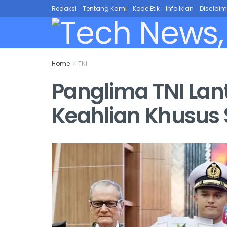
Redaksi
Tentang Kami
Kode Etik
Info Iklan
Disclaim
Home
TNI
Panglima TNI Lant
Keahlian Khusus 