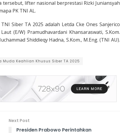
tersebut, lifter nasional berprestasi Rizki Juniansyah
kmapa PK TNI AL.
 TNI Siber TA 2025 adalah Letda Cke Ones Sanjerico
a Laut (E/W) Pramudhavardani Khansaraswati, S.Kom.
Muchammad Shiddieqy Hadna, S.Kom., M.Eng. (TNI AU).
ra Muda Keahlian Khusus Siber TA 2025
Next Post
Presiden Prabowo Perintahkan