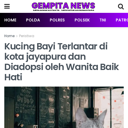
HOME
POLDA
POLRES
POLSEK
TNI
PATRO
Home
Peristiwa
Kucing Bayi Terlantar di
kota jayapura dan
Diadopsi oleh Wanita Baik
Hati