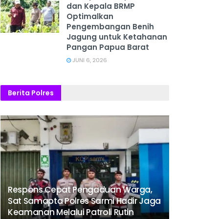
dan Kepala BRMP
Optimalkan
Pengembangan Benih
Jagung untuk Ketahanan
Pangan Papua Barat
JUNI 6, 2026
Berita Polres
Respons Cepat Pengaduan Warga,
Sat Samapta Polres Sarmi Hadir Jaga
Keamanan Melalui Patroli Rutin