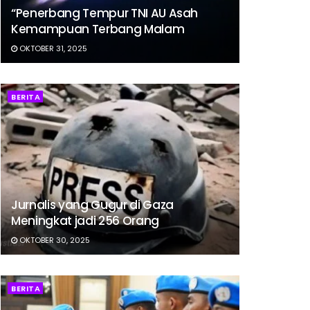
“Penerbang Tempur TNI AU Asah
Kemampuan Terbang Malam
OKTOBER 31, 2025
BERITA
Jurnalis yang Gugur di Gaza
Meningkat jadi 256 Orang
OKTOBER 30, 2025
BERITA