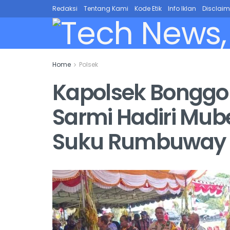
Redaksi
Tentang Kami
Kode Etik
Info Iklan
Disclaim
Home
Polsek
Kapolsek Bonggo 
Sarmi Hadiri Mub
Suku Rumbuway