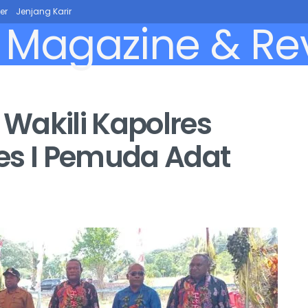
er
Jenjang Karir
Wakili Kapolres
es I Pemuda Adat