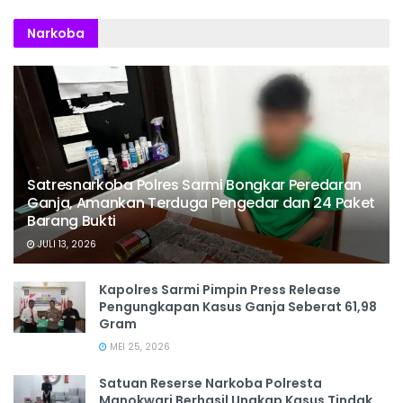
Narkoba
Satresnarkoba Polres Sarmi Bongkar Peredaran
Ganja, Amankan Terduga Pengedar dan 24 Paket
Barang Bukti
JULI 13, 2026
Kapolres Sarmi Pimpin Press Release
Pengungkapan Kasus Ganja Seberat 61,98
Gram
MEI 25, 2026
Satuan Reserse Narkoba Polresta
Manokwari Berhasil Ungkap Kasus Tindak