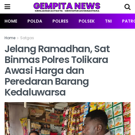
HOME
POLDA
POLRES
POLSEK
TNI
PATRO
Home
Satgas
Jelang Ramadhan, Sat
Binmas Polres Tolikara
Awasi Harga dan
Peredaran Barang
Kedaluwarsa