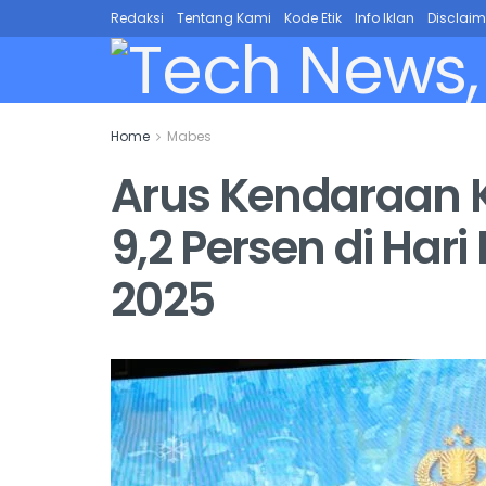
Redaksi
Tentang Kami
Kode Etik
Info Iklan
Disclaim
Home
Mabes
Arus Kendaraan K
9,2 Persen di Hari
2025