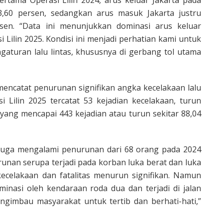
ertama Operasi Lilin 2024, arus keluar Jakarta pada
3,60 persen, sedangkan arus masuk Jakarta justru
en. “Data ini menunjukkan dominasi arus keluar
 Lilin 2025. Kondisi ini menjadi perhatian kami untuk
aturan lalu lintas, khususnya di gerbang tol utama
ga mencatat penurunan signifikan angka kecelakaan lalu
i Lilin 2025 tercatat 53 kejadian kecelakaan, turun
yang mencapai 443 kejadian atau turun sekitar 88,04
juga mengalami penurunan dari 68 orang pada 2024
unan serupa terjadi pada korban luka berat dan luka
ecelakaan dan fatalitas menurun signifikan. Namun
minasi oleh kendaraan roda dua dan terjadi di jalan
ngimbau masyarakat untuk tertib dan berhati-hati,”