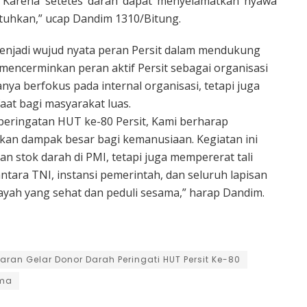
Karena setetes darah dapat menyelamatkan nyawa
uhkan,” ucap Dandim 1310/Bitung.
menjadi wujud nyata peran Persit dalam mendukung
mencerminkan peran aktif Persit sebagai organisasi
ya berfokus pada internal organisasi, tetapi juga
at bagi masyarakat luas.
 peringatan HUT ke-80 Persit, Kami berharap
rikan dampak besar bagi kemanusiaan. Kegiatan ini
n stok darah di PMI, tetapi juga mempererat tali
tara TNI, instansi pemerintah, dan seluruh lapisan
yah yang sehat dan peduli sesama,” harap Dandim.
aran Gelar Donor Darah Peringati HUT Persit Ke-80
ama