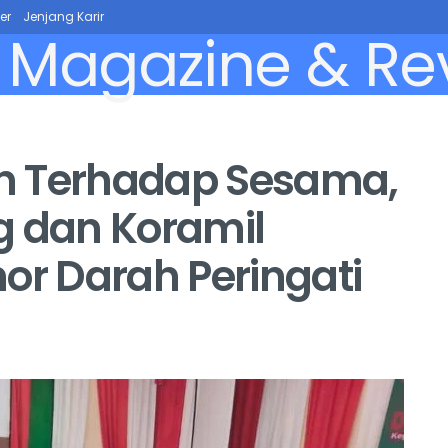
er
Jenjang Karir
n Terhadap Sesama,
g dan Koramil
or Darah Peringati