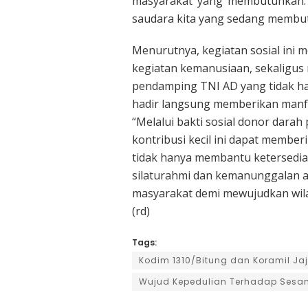
masyarakat yang membutuhkan. 
saudara kita yang sedang membut
Menurutnya, kegiatan sosial ini 
kegiatan kemanusiaan, sekaligus 
pendamping TNI AD yang tidak han
hadir langsung memberikan manfa
“Melalui bakti sosial donor darah
kontribusi kecil ini dapat membe
tidak hanya membantu ketersediaa
silaturahmi dan kemanunggalan an
masyarakat demi mewujudkan wila
(rd)
Tags:
Kodim 1310/Bitung dan Koramil Jaj
Wujud Kepedulian Terhadap Ses