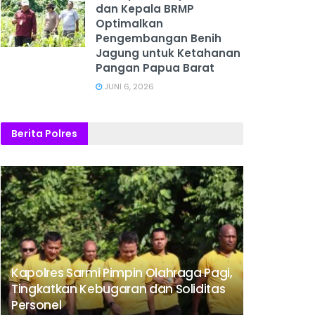
dan Kepala BRMP
Optimalkan
Pengembangan Benih
Jagung untuk Ketahanan
Pangan Papua Barat
JUNI 6, 2026
Berita Polres
Kapolres Sarmi Pimpin Olahraga Pagi,
Tingkatkan Kebugaran dan Soliditas
Personel