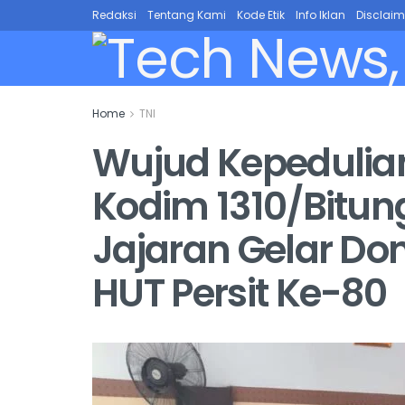
Redaksi
Tentang Kami
Kode Etik
Info Iklan
Disclaim
Home
TNI
Wujud Kepedulia
Kodim 1310/Bitun
Jajaran Gelar Don
HUT Persit Ke-80