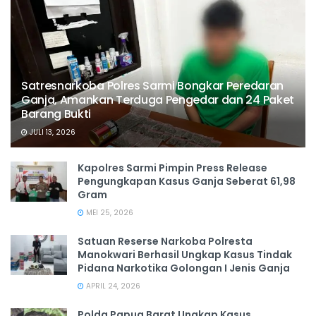
Satresnarkoba Polres Sarmi Bongkar Peredaran
Ganja, Amankan Terduga Pengedar dan 24 Paket
Barang Bukti
JULI 13, 2026
Kapolres Sarmi Pimpin Press Release
Pengungkapan Kasus Ganja Seberat 61,98
Gram
MEI 25, 2026
Satuan Reserse Narkoba Polresta
Manokwari Berhasil Ungkap Kasus Tindak
Pidana Narkotika Golongan I Jenis Ganja
APRIL 24, 2026
Polda Papua Barat Ungkap Kasus