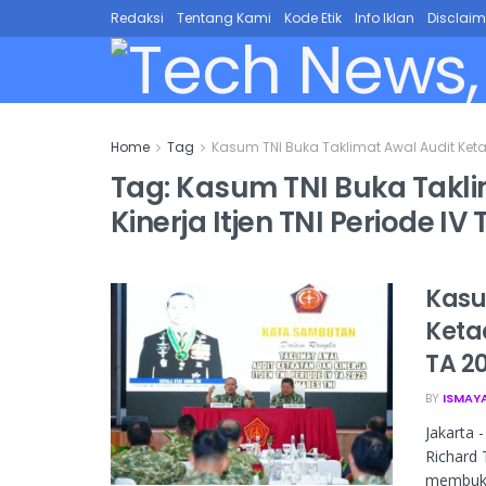
Redaksi
Tentang Kami
Kode Etik
Info Iklan
Disclaim
Home
Tag
Kasum TNI Buka Taklimat Awal Audit Ketaat
Tag:
Kasum TNI Buka Takli
Kinerja Itjen TNI Periode IV
Kasu
Ketaa
TA 2
BY
ISMAY
Jakarta 
Richard 
membuka