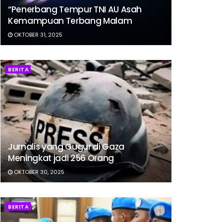
“Penerbang Tempur TNI AU Asah
Kemampuan Terbang Malam
OKTOBER 31, 2025
BERITA
Jurnalis yang Gugur di Gaza
Meningkat jadi 256 Orang
OKTOBER 30, 2025
BERITA