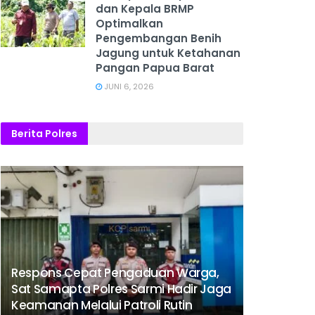
dan Kepala BRMP
Optimalkan
Pengembangan Benih
Jagung untuk Ketahanan
Pangan Papua Barat
JUNI 6, 2026
Berita Polres
Respons Cepat Pengaduan Warga,
Sat Samapta Polres Sarmi Hadir Jaga
Keamanan Melalui Patroli Rutin