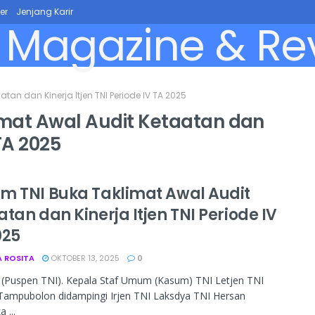
er
Jenjang Karir
an dan Kinerja Itjen TNI Periode IV TA 2025
mat Awal Audit Ketaatan dan
 TA 2025
m TNI Buka Taklimat Awal Audit
tan dan Kinerja Itjen TNI Periode IV
025
A ROSITA
OKTOBER 13, 2025
0
- (Puspen TNI). Kepala Staf Umum (Kasum) TNI Letjen TNI
Tampubolon didampingi Irjen TNI Laksdya TNI Hersan
 ...