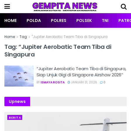
HOME
POLDA
POLRES
POLSEK
TNI
PATRO
Home
Tag
"Jupiter Aerobatic Team Tiba di Singapura
Tag:
“Jupiter Aerobatic Team Tiba di
Singapura
“Jupiter Aerobatic Team Tiba di Singapura,
Siap Unjuk Gigi di Singapore Airshow 2026”
BY
ISMAYA ROSITA
JANUARI 31, 2026
0
Upnews
BERITA