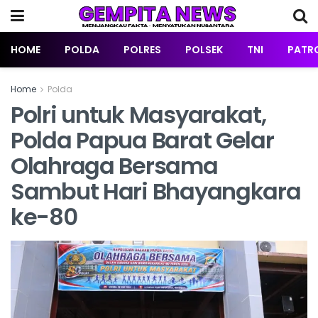
HOME
POLDA
POLRES
POLSEK
TNI
PATRO
Home
Polda
Polri untuk Masyarakat,
Polda Papua Barat Gelar
Olahraga Bersama
Sambut Hari Bhayangkara
ke-80