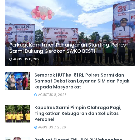
Perkuat Komitmen Penanganan Stunting, Polres
Sarmi Dukung Gerakan SA’KO BESTI
AGUSTUS 8, 2026
Semarak HUT ke-81 RI, Polres Sarmi dan
Samsat Dekatkan Layanan SIM dan Pajak
kepada Masyarakat
AGUSTUS 8, 2026
Kapolres Sarmi Pimpin Olahraga Pagi,
Tingkatkan Kebugaran dan Soliditas
Personel
AGUSTUS 7, 2026
Perkuat Sinergi TNI–POLRI Wakapolres