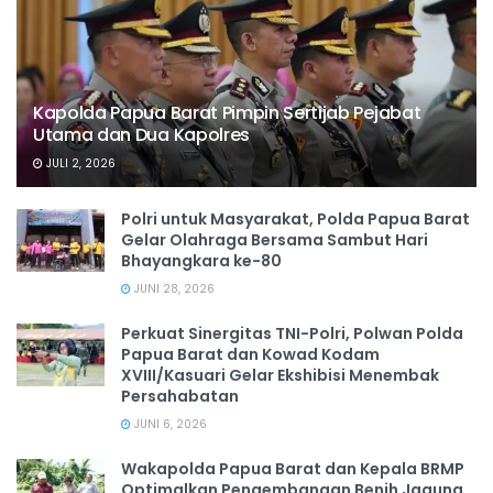
Kapolda Papua Barat Pimpin Sertijab Pejabat
Utama dan Dua Kapolres
JULI 2, 2026
Polri untuk Masyarakat, Polda Papua Barat
Gelar Olahraga Bersama Sambut Hari
Bhayangkara ke-80
JUNI 28, 2026
‎Perkuat Sinergitas TNI-Polri, Polwan Polda
Papua Barat dan Kowad Kodam
XVIII/Kasuari Gelar Ekshibisi Menembak
Persahabatan
JUNI 6, 2026
Wakapolda Papua Barat dan Kepala BRMP
Optimalkan Pengembangan Benih Jagung