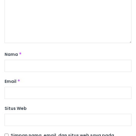
Nama
*
Email
*
Situs Web
Simpan nama, email, dan situs web saya pada