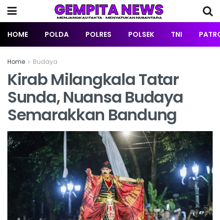
HOME
POLDA
POLRES
POLSEK
TNI
PATRO
Home
Budaya
Kirab Milangkala Tatar
Sunda, Nuansa Budaya
Semarakkan Bandung