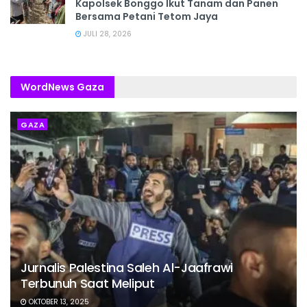
Kapolsek Bonggo Ikut Tanam dan Panen
Bersama Petani Tetom Jaya
JULI 28, 2026
WordNews Gaza
GAZA
Jurnalis Palestina Saleh Al-Jaafrawi
Terbunuh Saat Meliput
OKTOBER 13, 2025