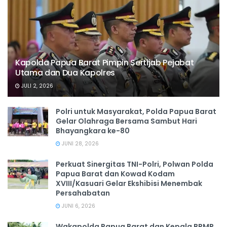
Kapolda Papua Barat Pimpin Sertijab Pejabat
Utama dan Dua Kapolres
JULI 2, 2026
Polri untuk Masyarakat, Polda Papua Barat
Gelar Olahraga Bersama Sambut Hari
Bhayangkara ke-80
JUNI 28, 2026
‎Perkuat Sinergitas TNI-Polri, Polwan Polda
Papua Barat dan Kowad Kodam
XVIII/Kasuari Gelar Ekshibisi Menembak
Persahabatan
JUNI 6, 2026
Wakapolda Papua Barat dan Kepala BRMP