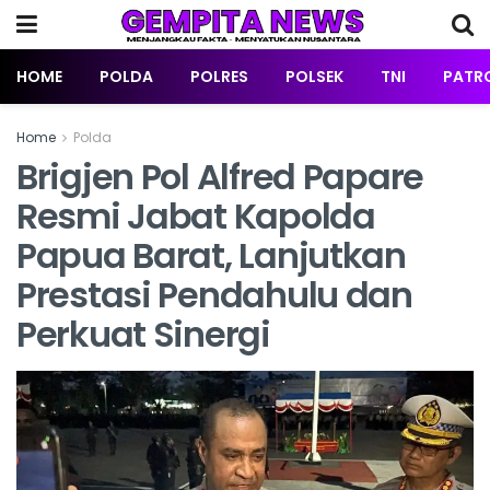
HOME
POLDA
POLRES
POLSEK
TNI
PATRO
Home
Polda
‎Brigjen Pol Alfred Papare
Resmi Jabat Kapolda
Papua Barat, Lanjutkan
Prestasi Pendahulu dan
Perkuat Sinergi