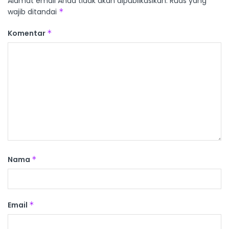
Alamat email Anda tidak akan dipublikasikan.
Ruas yang
wajib ditandai
*
Komentar
*
Nama
*
Email
*