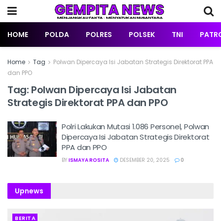
HOME
POLDA
POLRES
POLSEK
TNI
PATRO
Home
Tag
Polwan Dipercaya Isi Jabatan Strategis Direktorat PPA
dan PPO
Tag:
Polwan Dipercaya Isi Jabatan
Strategis Direktorat PPA dan PPO
Polri Lakukan Mutasi 1.086 Personel, Polwan
Dipercaya Isi Jabatan Strategis Direktorat
PPA dan PPO
BY
ISMAYA ROSITA
DESEMBER 20, 2025
0
Upnews
BERITA