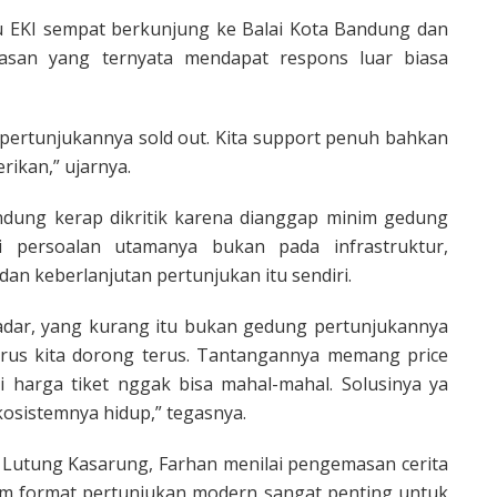
u EKI sempat berkunjung ke Balai Kota Bandung dan
san yang ternyata mendapat respons luar biasa
pertunjukannya sold out. Kita support penuh bahkan
rikan,” ujarnya.
ndung kerap dikritik karena dianggap minim gedung
i persoalan utamanya bukan pada infrastruktur,
an keberlanjutan pertunjukan itu sendiri.
sadar, yang kurang itu bukan gedung pertunjukannya
arus kita dorong terus. Tantangannya memang price
adi harga tiket nggak bisa mahal-mahal. Solusinya ya
osistemnya hidup,” tegasnya.
t Lutung Kasarung, Farhan menilai pengemasan cerita
am format pertunjukan modern sangat penting untuk