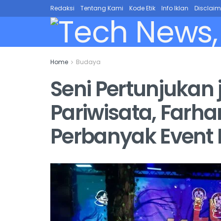
Redaksi
Tentang Kami
Kode Etik
Info Iklan
Disclaim
Home
Budaya
Seni Pertunjukan 
Pariwisata, Farh
Perbanyak Event