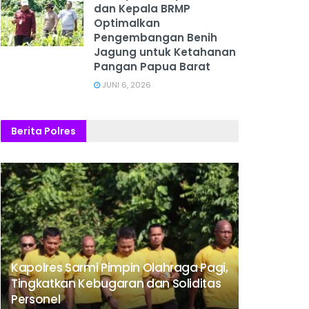
dan Kepala BRMP
Optimalkan
Pengembangan Benih
Jagung untuk Ketahanan
Pangan Papua Barat
JUNI 6, 2026
Berita Polres
Kapolres Sarmi Pimpin Olahraga Pagi,
Tingkatkan Kebugaran dan Soliditas
Personel