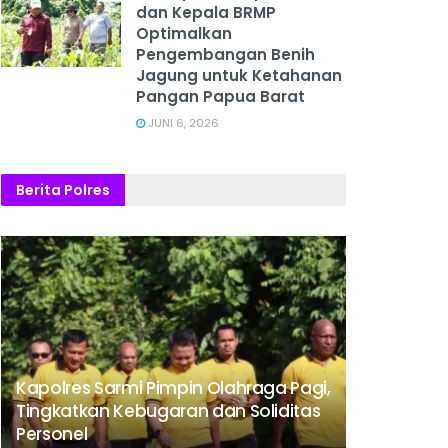
dan Kepala BRMP
Optimalkan
Pengembangan Benih
Jagung untuk Ketahanan
Pangan Papua Barat
JUNI 6, 2026
Berita Polres
Kapolres Sarmi Pimpin Olahraga Pagi,
Tingkatkan Kebugaran dan Soliditas
Personel