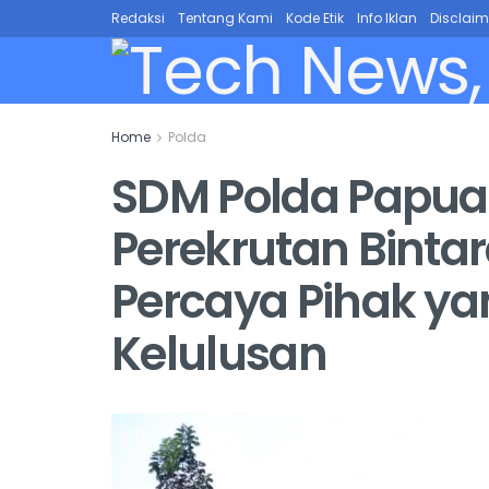
Redaksi
Tentang Kami
Kode Etik
Info Iklan
Disclaim
Home
Polda
SDM Polda Papua
Perekrutan Binta
Percaya Pihak ya
Kelulusan