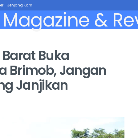
er
Jenjang Karir
 Barat Buka
ra Brimob, Jangan
ng Janjikan