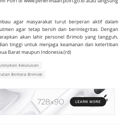
smi Polri di www.penerimaan.polri.go.id atau langsung
bau agar masyarakat turut berperan aktif dalam
utmen agar tetap bersih dan berintegritas. Dengan
harapkan akan lahir personel Brimob yang tangguh,
dian tinggi untuk menjaga keamanan dan ketertiban
pua Barat maupun Indonesia.(rd)
Janjikan Kelulusan
rutan Bintara Brimob