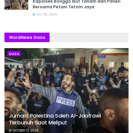
Kapolsek Bonggo Ikut Tanam dan Panen
Bersama Petani Tetom Jaya
JULI 28, 2026
WordNews Gaza
GAZA
Jurnalis Palestina Saleh Al-Jaafrawi
Terbunuh Saat Meliput
OKTOBER 13, 2025